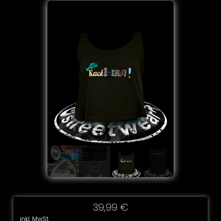
39,99
€
inkl. MwSt.