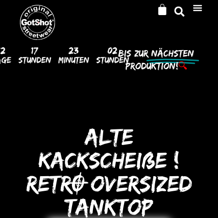
12
17
23
02
Bis Zur
Nächsten
age
Stunden
Minuten
Stunden
Produktion!
🔍
ALTE
KACKSCHEIßE !
RETRO oVERSIZED
TANKToP