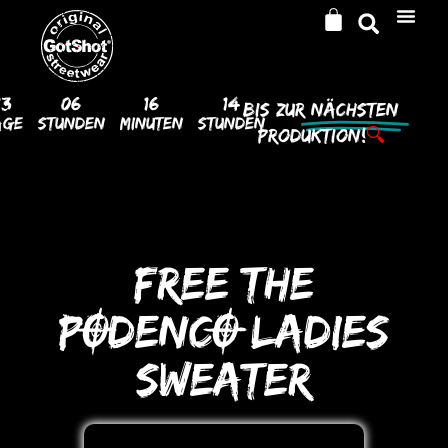
13
06
16
14
Bis Zur
Nächsten
age
Stunden
Minuten
Stunden
Produktion!
🔍
FREE THE
PODENCO LADIES
SWEATER